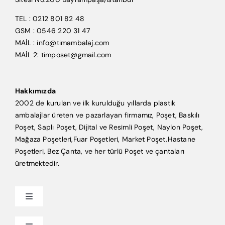
TEL : 0212 801 82 48
GSM : 0546 220 31 47
MAİL : info@timambalaj.com
MAİL 2: timposet@gmail.com
Hakkımızda
2002 de kurulan ve ilk kurulduğu yıllarda plastik
ambalajlar üreten ve pazarlayan firmamız, Poşet, Baskılı
Poşet, Saplı Poşet, Dijital ve Resimli Poşet, Naylon Poşet,
Mağaza Poşetleri,Fuar Poşetleri, Market Poşet,Hastane
Poşetleri, Bez Çanta, ve her türlü Poşet ve çantaları
üretmektedir.
Toggle
Navigation
Anasayfa