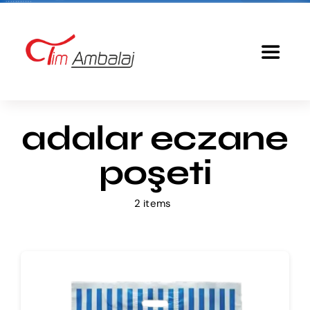
Skip
to
content
Toggle
Navigat
Anasayfa
adalar eczane
Baskılı Poşet
poşeti
Ürünlerimiz
2 items
Tim Ambalaj
Fiyatlandırma