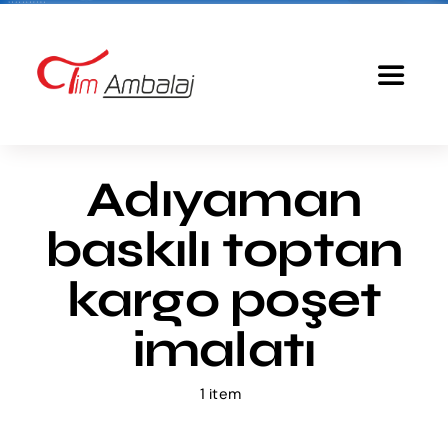
Skip
to
content
Toggle
Navigat
Anasayfa
Adıyaman
Baskılı Poşet
baskılı toptan
Ürünlerimiz
kargo poşet
imalatı
Tim Ambalaj
1 item
Fiyatlandırma