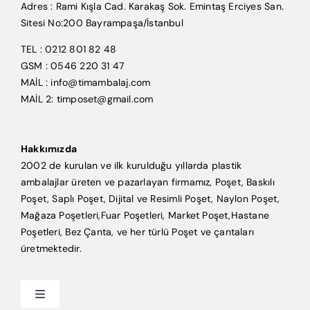
Adres : Rami Kışla Cad. Karakaş Sok. Emintaş Erciyes San.
Sitesi No:200 Bayrampaşa/İstanbul
TEL : 0212 801 82 48
GSM : 0546 220 31 47
MAİL : info@timambalaj.com
MAİL 2: timposet@gmail.com
Hakkımızda
2002 de kurulan ve ilk kurulduğu yıllarda plastik
ambalajlar üreten ve pazarlayan firmamız, Poşet, Baskılı
Poşet, Saplı Poşet, Dijital ve Resimli Poşet, Naylon Poşet,
Mağaza Poşetleri,Fuar Poşetleri, Market Poşet,Hastane
Poşetleri, Bez Çanta, ve her türlü Poşet ve çantaları
üretmektedir.
Toggle