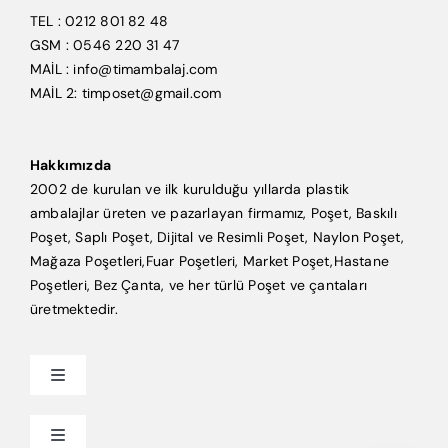
TEL : 0212 801 82 48
GSM : 0546 220 31 47
MAİL : info@timambalaj.com
MAİL 2: timposet@gmail.com
Hakkımızda
2002 de kurulan ve ilk kurulduğu yıllarda plastik
ambalajlar üreten ve pazarlayan firmamız, Poşet, Baskılı
Poşet, Saplı Poşet, Dijital ve Resimli Poşet, Naylon Poşet,
Mağaza Poşetleri,Fuar Poşetleri, Market Poşet,Hastane
Poşetleri, Bez Çanta, ve her türlü Poşet ve çantaları
üretmektedir.
Toggle
Navigation
Anasayfa
Toggle