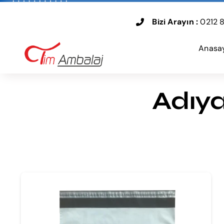
Skip
to
Bizi Arayın :
0212 8
content
Anasa
Adıya