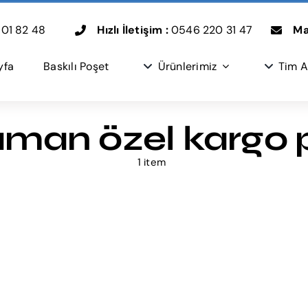
01 82 48
Hızlı İletişim :
0546 220 31 47
Mai
yfa
Baskılı Poşet
Ürünlerimiz
Tim A
man özel kargo 
1 item