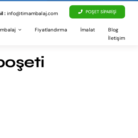
POŞET SİPARİŞİ
l :
info@timambalaj.com
mbalaj
Fiyatlandırma
İmalat
Blog
İletişim
poşeti