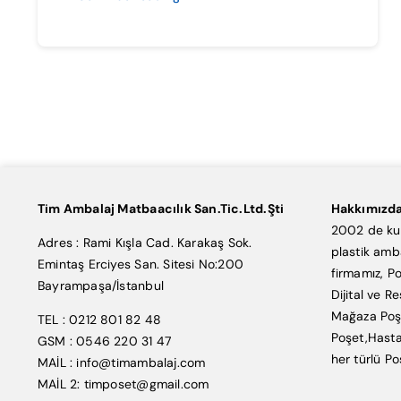
Tim Ambalaj Matbaacılık San.Tic.Ltd.Şti
Hakkımızd
2002 de kur
Adres : Rami Kışla Cad. Karakaş Sok.
plastik amb
Emintaş Erciyes San. Sitesi No:200
firmamız, Po
Bayrampaşa/İstanbul
Dijital ve R
Mağaza Poşe
TEL : 0212 801 82 48
Poşet,Hasta
GSM : 0546 220 31 47
her türlü Po
MAİL : info@timambalaj.com
MAİL 2: timposet@gmail.com