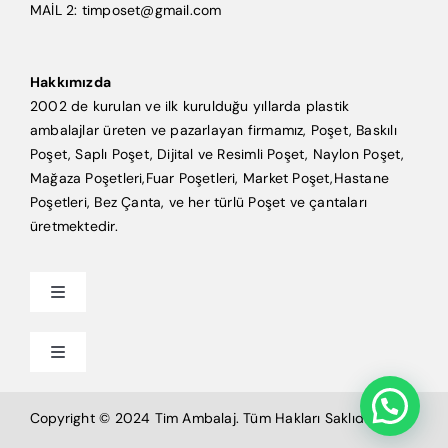
MAİL 2: timposet@gmail.com
Hakkımızda
2002 de kurulan ve ilk kurulduğu yıllarda plastik
ambalajlar üreten ve pazarlayan firmamız, Poşet, Baskılı
Poşet, Saplı Poşet, Dijital ve Resimli Poşet, Naylon Poşet,
Mağaza Poşetleri,Fuar Poşetleri, Market Poşet,Hastane
Poşetleri, Bez Çanta, ve her türlü Poşet ve çantaları
üretmektedir.
Toggle
Navigation
Anasayfa
Toggle
Navigation
Mağaza Poşeti
Tim Ambalaj
Copyright © 2024 Tim Ambalaj. Tüm Hakları Saklıdır.