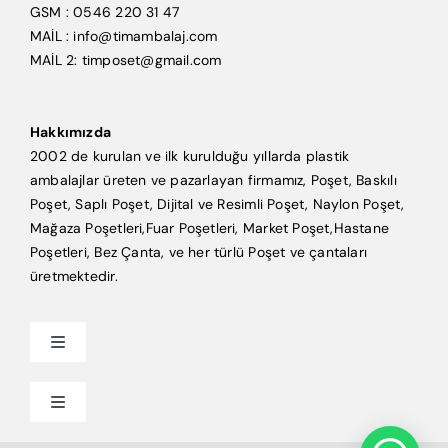
GSM : 0546 220 31 47
MAİL : info@timambalaj.com
MAİL 2: timposet@gmail.com
Hakkımızda
2002 de kurulan ve ilk kurulduğu yıllarda plastik
ambalajlar üreten ve pazarlayan firmamız, Poşet, Baskılı
Poşet, Saplı Poşet, Dijital ve Resimli Poşet, Naylon Poşet,
Mağaza Poşetleri,Fuar Poşetleri, Market Poşet,Hastane
Poşetleri, Bez Çanta, ve her türlü Poşet ve çantaları
üretmektedir.
Toggle
Navigation
Anasayfa
Toggle
Navigation