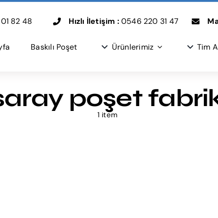
01 82 48
Hızlı İletişim :
0546 220 31 47
Mai
yfa
Baskılı Poşet
Ürünlerimiz
Tim A
aray poşet fabri
1 item