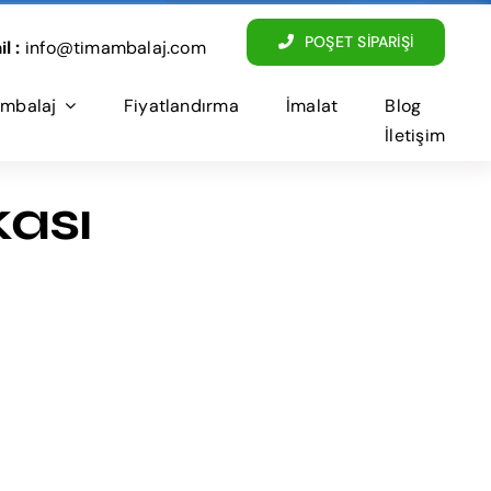
POŞET SİPARİŞİ
l :
info@timambalaj.com
mbalaj
Fiyatlandırma
İmalat
Blog
İletişim
kası