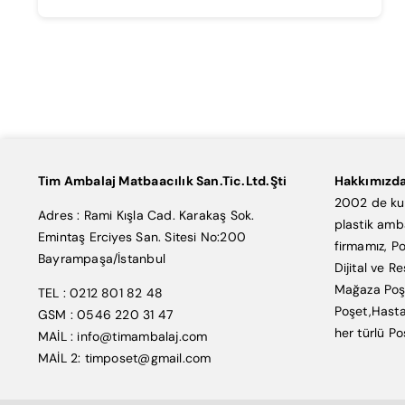
Tim Ambalaj Matbaacılık San.Tic.Ltd.Şti
Hakkımızd
2002 de kur
Adres : Rami Kışla Cad. Karakaş Sok.
plastik amb
Emintaş Erciyes San. Sitesi No:200
firmamız, Po
Bayrampaşa/İstanbul
Dijital ve R
Mağaza Poşe
TEL : 0212 801 82 48
Poşet,Hasta
GSM : 0546 220 31 47
her türlü Po
MAİL : info@timambalaj.com
MAİL 2: timposet@gmail.com