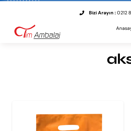
Skip
to
Bizi Arayın :
0212 8
content
Anasa
aks