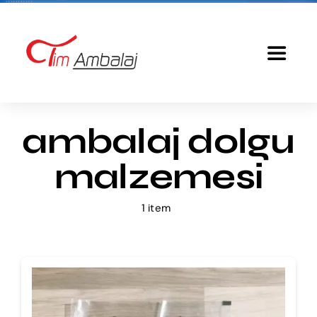
Skip
to
content
Toggle
Navigat
Anasayfa
ambalaj dolgu
Baskılı Poşet
malzemesi
Ürünlerimiz
1 item
Tim Ambalaj
Fiyatlandırma