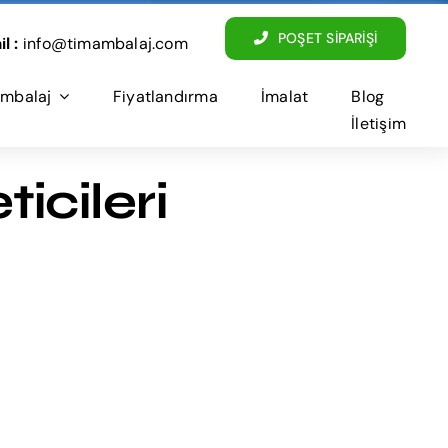
POŞET SİPARİŞİ
l :
info@timambalaj.com
mbalaj
Fiyatlandırma
İmalat
Blog
İletişim
icileri