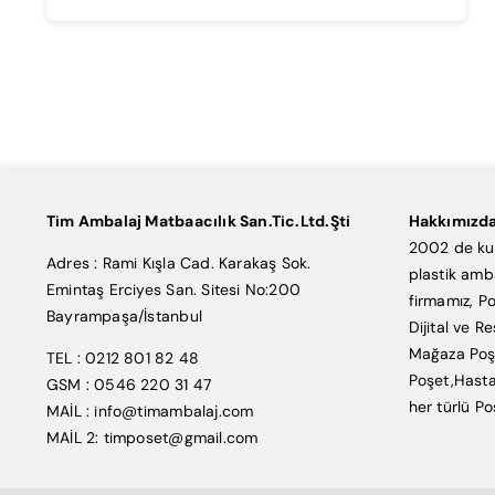
Tim Ambalaj Matbaacılık San.Tic.Ltd.Şti
Hakkımızd
2002 de kur
Adres : Rami Kışla Cad. Karakaş Sok.
plastik amb
Emintaş Erciyes San. Sitesi No:200
firmamız, Po
Bayrampaşa/İstanbul
Dijital ve R
Mağaza Poşe
TEL : 0212 801 82 48
Poşet,Hasta
GSM : 0546 220 31 47
her türlü Po
MAİL : info@timambalaj.com
MAİL 2: timposet@gmail.com