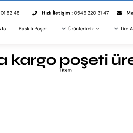
01 82 48
Hızlı İletişim :
0546 220 31 47
Mai
yfa
Baskılı Poşet
Ürünlerimiz
Tim A
 kargo poşeti üret
1 item