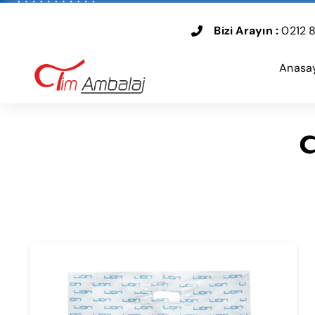
Skip
to
Bizi Arayın :
0212 8
content
Anasa