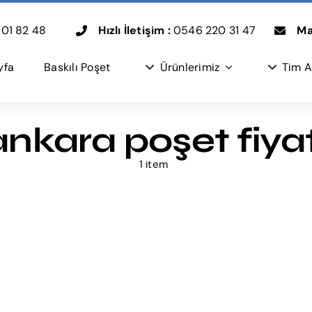
01 82 48
Hızlı İletişim :
0546 220 31 47
Mai
yfa
Baskılı Poşet
Ürünlerimiz
Tim A
ankara poşet fiyat
1 item