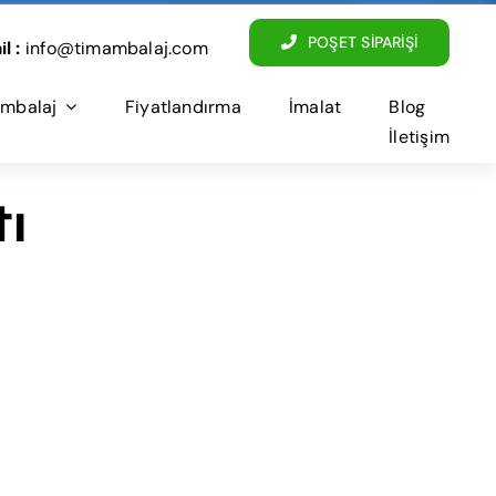
POŞET SİPARİŞİ
l :
info@timambalaj.com
mbalaj
Fiyatlandırma
İmalat
Blog
İletişim
ı