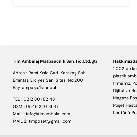
Tim Ambalaj Matbaacılık San.Tic.Ltd.Şti
Hakkımızd
2002 de kur
Adres : Rami Kışla Cad. Karakaş Sok.
plastik amb
Emintaş Erciyes San. Sitesi No:200
firmamız, Po
Bayrampaşa/İstanbul
Dijital ve R
Mağaza Poşe
TEL : 0212 801 82 48
Poşet,Hasta
GSM : 0546 220 31 47
her türlü Po
MAİL : info@timambalaj.com
MAİL 2: timposet@gmail.com