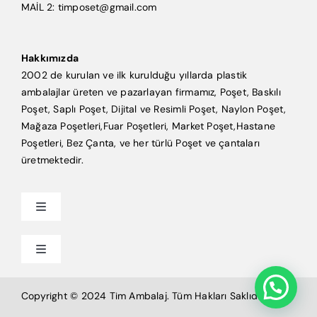
MAİL 2: timposet@gmail.com
Hakkımızda
2002 de kurulan ve ilk kurulduğu yıllarda plastik
ambalajlar üreten ve pazarlayan firmamız, Poşet, Baskılı
Poşet, Saplı Poşet, Dijital ve Resimli Poşet, Naylon Poşet,
Mağaza Poşetleri,Fuar Poşetleri, Market Poşet,Hastane
Poşetleri, Bez Çanta, ve her türlü Poşet ve çantaları
üretmektedir.
Toggle
Navigation
Anasayfa
Toggle
Navigation
Mağaza Poşeti
Tim Ambalaj
Copyright © 2024 Tim Ambalaj. Tüm Hakları Saklıdır.