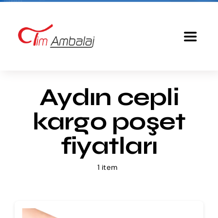
Skip
to
content
Toggle
Navigat
Anasayfa
Aydın cepli
Baskılı Poşet
kargo poşet
Ürünlerimiz
fiyatları
1 item
Tim Ambalaj
Fiyatlandırma