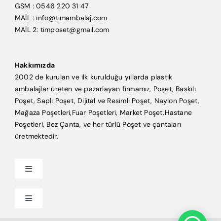
GSM : 0546 220 31 47
MAİL : info@timambalaj.com
MAİL 2: timposet@gmail.com
Hakkımızda
2002 de kurulan ve ilk kurulduğu yıllarda plastik
ambalajlar üreten ve pazarlayan firmamız, Poşet, Baskılı
Poşet, Saplı Poşet, Dijital ve Resimli Poşet, Naylon Poşet,
Mağaza Poşetleri,Fuar Poşetleri, Market Poşet,Hastane
Poşetleri, Bez Çanta, ve her türlü Poşet ve çantaları
üretmektedir.
Toggle
Navigation
Anasayfa
Toggle
Navigation