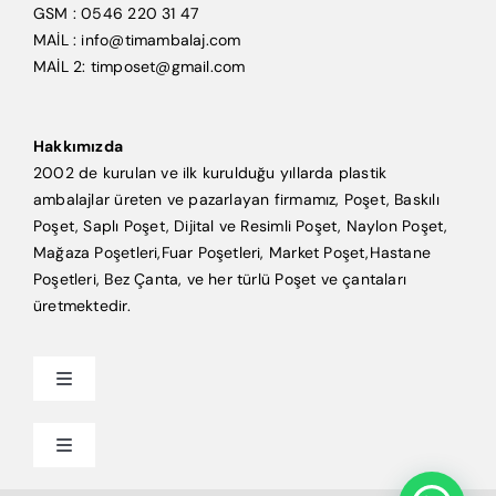
GSM : 0546 220 31 47
MAİL : info@timambalaj.com
MAİL 2: timposet@gmail.com
Hakkımızda
2002 de kurulan ve ilk kurulduğu yıllarda plastik
ambalajlar üreten ve pazarlayan firmamız, Poşet, Baskılı
Poşet, Saplı Poşet, Dijital ve Resimli Poşet, Naylon Poşet,
Mağaza Poşetleri,Fuar Poşetleri, Market Poşet,Hastane
Poşetleri, Bez Çanta, ve her türlü Poşet ve çantaları
üretmektedir.
Toggle
Navigation
Anasayfa
Toggle
Navigation