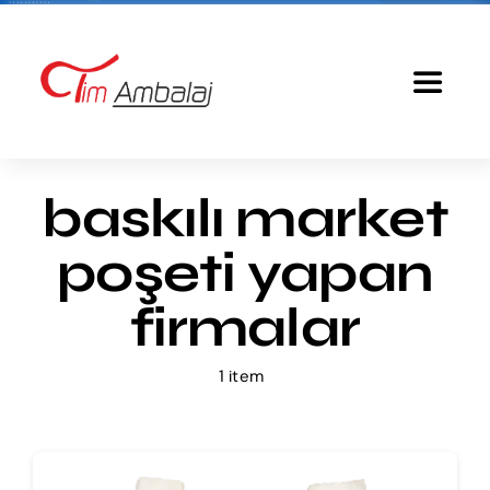
Skip
to
content
Toggle
Navigat
Anasayfa
baskılı market
Baskılı Poşet
poşeti yapan
Ürünlerimiz
firmalar
1 item
Tim Ambalaj
Fiyatlandırma