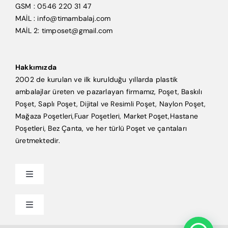
GSM : 0546 220 31 47
MAİL : info@timambalaj.com
MAİL 2: timposet@gmail.com
Hakkımızda
2002 de kurulan ve ilk kurulduğu yıllarda plastik
ambalajlar üreten ve pazarlayan firmamız, Poşet, Baskılı
Poşet, Saplı Poşet, Dijital ve Resimli Poşet, Naylon Poşet,
Mağaza Poşetleri,Fuar Poşetleri, Market Poşet,Hastane
Poşetleri, Bez Çanta, ve her türlü Poşet ve çantaları
üretmektedir.
Toggle
Navigation
Anasayfa
Toggle
Navigation