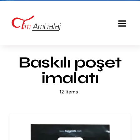
Skip
to
content
Toggle
Navigat
Anasayfa
Baskılı poşet
Baskılı Poşet
imalatı
Ürünlerimiz
12 items
Tim Ambalaj
Fiyatlandırma