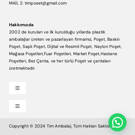
MAİL 2: timposet@gmail.com
Hakkımızda
2002 de kurulan ve ilk kurulduğu yıllarda plastik
ambalajlar üreten ve pazarlayan firmamız, Poşet, Baskılı
Poşet, Saplı Poşet, Dijital ve Resimli Poşet, Naylon Poşet,
Mağaza Poşetleri,Fuar Poşetleri, Market Poşet,Hastane
Poşetleri, Bez Çanta, ve her türlü Poşet ve çantaları
üretmektedir.
Toggle
Navigation
Anasayfa
Toggle
Navigation
Mağaza Poşeti
Tim Ambalaj
Copyright © 2024 Tim Ambalaj. Tüm Hakları Saklıdır.