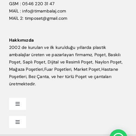
GSM : 0546 220 31 47
MAİL : info@timambalaj.com
MAİL 2: timposet@gmail.com
Hakkımızda
2002 de kurulan ve ilk kurulduğu yıllarda plastik
ambalajlar üreten ve pazarlayan firmamız, Poşet, Baskılı
Poşet, Saplı Poşet, Dijital ve Resimli Poşet, Naylon Poşet,
Mağaza Poşetleri,Fuar Poşetleri, Market Poşet,Hastane
Poşetleri, Bez Çanta, ve her türlü Poşet ve çantaları
üretmektedir.
Toggle
Navigation
Anasayfa
Toggle
Navigation