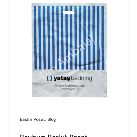
İmalat
Blog
İletişim
Baskılı Poşet
,
Blog