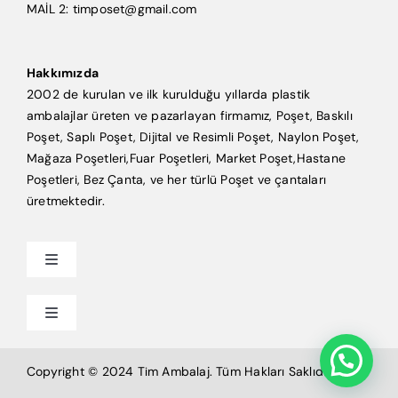
MAİL 2: timposet@gmail.com
Hakkımızda
2002 de kurulan ve ilk kurulduğu yıllarda plastik
ambalajlar üreten ve pazarlayan firmamız, Poşet, Baskılı
Poşet, Saplı Poşet, Dijital ve Resimli Poşet, Naylon Poşet,
Mağaza Poşetleri,Fuar Poşetleri, Market Poşet,Hastane
Poşetleri, Bez Çanta, ve her türlü Poşet ve çantaları
üretmektedir.
Toggle
Navigation
Anasayfa
Toggle
Navigation
Mağaza Poşeti
Tim Ambalaj
Copyright © 2024 Tim Ambalaj. Tüm Hakları Saklıdır.