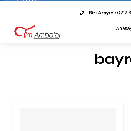
Skip
to
Bizi Arayın :
0212 8
content
Anasa
bayr