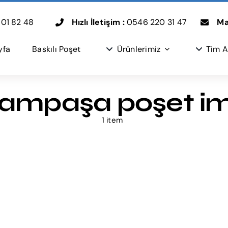
01 82 48
Hızlı İletişim :
0546 220 31 47
Mai
yfa
Baskılı Poşet
Ürünlerimiz
Tim A
ampaşa poşet im
1 item