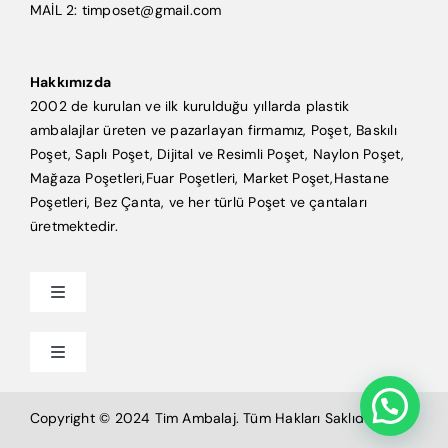
MAİL 2: timposet@gmail.com
Hakkımızda
2002 de kurulan ve ilk kurulduğu yıllarda plastik
ambalajlar üreten ve pazarlayan firmamız, Poşet, Baskılı
Poşet, Saplı Poşet, Dijital ve Resimli Poşet, Naylon Poşet,
Mağaza Poşetleri,Fuar Poşetleri, Market Poşet,Hastane
Poşetleri, Bez Çanta, ve her türlü Poşet ve çantaları
üretmektedir.
Toggle
Navigation
Anasayfa
Toggle
Navigation
Mağaza Poşeti
Tim Ambalaj
Copyright © 2024 Tim Ambalaj. Tüm Hakları Saklıdır.