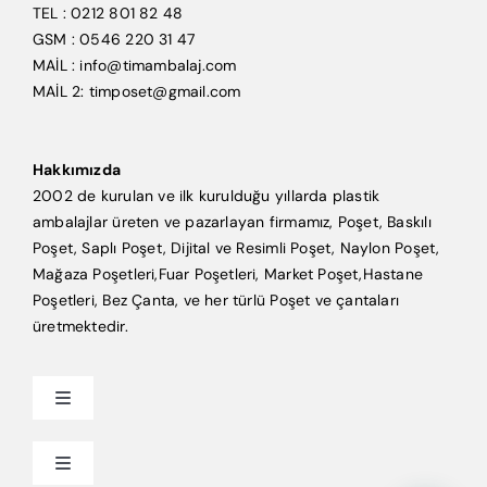
TEL : 0212 801 82 48
GSM : 0546 220 31 47
MAİL : info@timambalaj.com
MAİL 2: timposet@gmail.com
Hakkımızda
2002 de kurulan ve ilk kurulduğu yıllarda plastik
ambalajlar üreten ve pazarlayan firmamız, Poşet, Baskılı
Poşet, Saplı Poşet, Dijital ve Resimli Poşet, Naylon Poşet,
Mağaza Poşetleri,Fuar Poşetleri, Market Poşet,Hastane
Poşetleri, Bez Çanta, ve her türlü Poşet ve çantaları
üretmektedir.
Toggle
Navigation
Anasayfa
Toggle