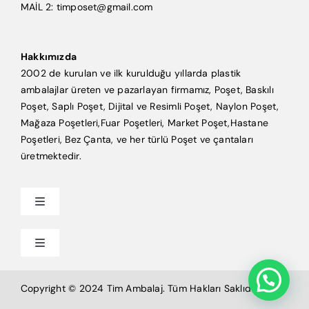
MAİL 2: timposet@gmail.com
Hakkımızda
2002 de kurulan ve ilk kurulduğu yıllarda plastik
ambalajlar üreten ve pazarlayan firmamız, Poşet, Baskılı
Poşet, Saplı Poşet, Dijital ve Resimli Poşet, Naylon Poşet,
Mağaza Poşetleri,Fuar Poşetleri, Market Poşet,Hastane
Poşetleri, Bez Çanta, ve her türlü Poşet ve çantaları
üretmektedir.
Toggle
Navigation
Anasayfa
Toggle
Navigation
Mağaza Poşeti
Tim Ambalaj
Copyright © 2024 Tim Ambalaj. Tüm Hakları Saklıdır.