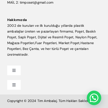
MAİL 2: timposet@gmail.com
Hakkımızda
2002 de kurulan ve ilk kurulduğu yıllarda plastik
ambalajlar üreten ve pazarlayan firmamız, Poşet, Baskılı
Poşet, Saplı Poşet, Dijital ve Resimli Poşet, Naylon Poşet,
Mağaza Poşetleri,Fuar Poşetleri, Market Poşet,Hastane
Poşetleri, Bez Çanta, ve her türlü Poşet ve çantaları
üretmektedir.
Toggle
Navigation
Anasayfa
Toggle
Navigation
Mağaza Poşeti
Tim Ambalaj
Copyright © 2024 Tim Ambalaj. Tüm Hakları Saklıdır.