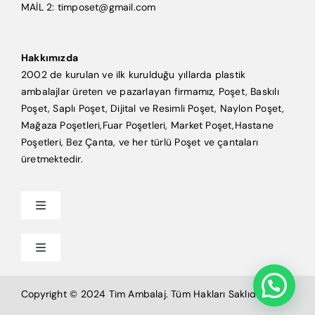
MAİL 2: timposet@gmail.com
Hakkımızda
2002 de kurulan ve ilk kurulduğu yıllarda plastik
ambalajlar üreten ve pazarlayan firmamız, Poşet, Baskılı
Poşet, Saplı Poşet, Dijital ve Resimli Poşet, Naylon Poşet,
Mağaza Poşetleri,Fuar Poşetleri, Market Poşet,Hastane
Poşetleri, Bez Çanta, ve her türlü Poşet ve çantaları
üretmektedir.
Toggle
Navigation
Anasayfa
Toggle
Navigation
Mağaza Poşeti
Tim Ambalaj
Copyright © 2024 Tim Ambalaj. Tüm Hakları Saklıdır.