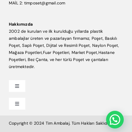
MAİL 2: timposet@gmail.com
Hakkımızda
2002 de kurulan ve ilk kurulduğu yıllarda plastik
ambalajlar üreten ve pazarlayan firmamız, Poşet, Baskılı
Poşet, Saplı Poşet, Dijital ve Resimli Poşet, Naylon Poşet,
Mağaza Poşetleri,Fuar Poşetleri, Market Poşet,Hastane
Poşetleri, Bez Çanta, ve her türlü Poşet ve çantaları
üretmektedir.
Toggle
Navigation
Anasayfa
Toggle
Navigation
Mağaza Poşeti
Tim Ambalaj
Copyright © 2024 Tim Ambalaj. Tüm Hakları Saklıdır.