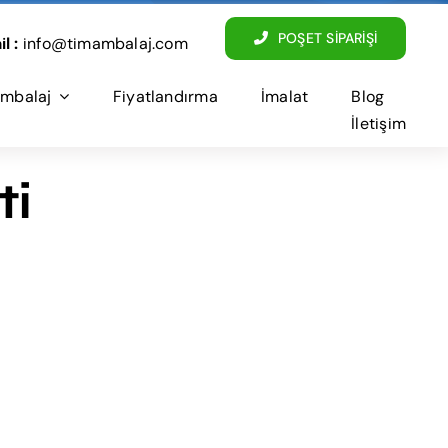
POŞET SİPARİŞİ
l :
info@timambalaj.com
mbalaj
Fiyatlandırma
İmalat
Blog
İletişim
ti