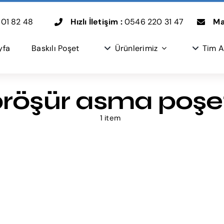
01 82 48
Hızlı İletişim :
0546 220 31 47
Mai
yfa
Baskılı Poşet
Ürünlerimiz
Tim A
röşür asma poşe
1 item