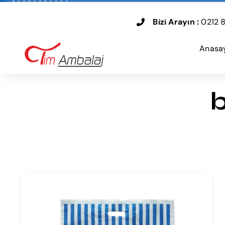
Skip
to
Bizi Arayın :
0212 8
content
Anasa
b