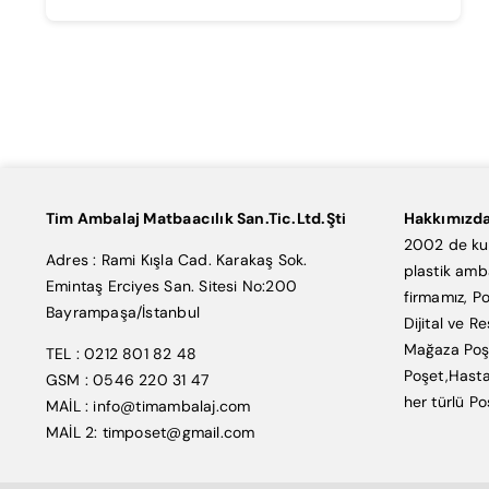
Tim Ambalaj Matbaacılık San.Tic.Ltd.Şti
Hakkımızd
2002 de kur
Adres : Rami Kışla Cad. Karakaş Sok.
plastik amb
Emintaş Erciyes San. Sitesi No:200
firmamız, Po
Bayrampaşa/İstanbul
Dijital ve R
Mağaza Poşe
TEL : 0212 801 82 48
Poşet,Hasta
GSM : 0546 220 31 47
her türlü Po
MAİL : info@timambalaj.com
MAİL 2: timposet@gmail.com