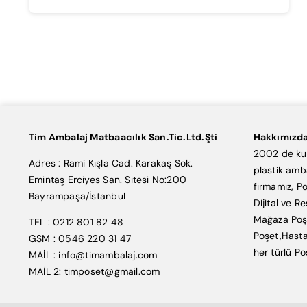
Tim Ambalaj Matbaacılık San.Tic.Ltd.Şti
Hakkımızd
2002 de kur
Adres : Rami Kışla Cad. Karakaş Sok.
plastik amb
Emintaş Erciyes San. Sitesi No:200
firmamız, Po
Bayrampaşa/İstanbul
Dijital ve R
Mağaza Poşe
TEL : 0212 801 82 48
Poşet,Hasta
GSM : 0546 220 31 47
her türlü Po
MAİL : info@timambalaj.com
MAİL 2: timposet@gmail.com