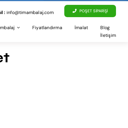
POŞET SİPARİŞİ
l :
info@timambalaj.com
mbalaj
Fiyatlandırma
İmalat
Blog
İletişim
et