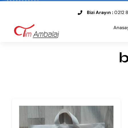
Skip
to
Bizi Arayın :
0212 8
content
Anasa
b