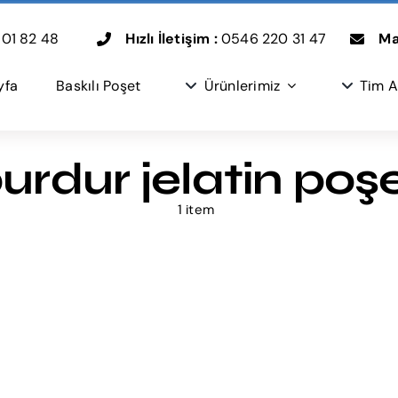
01 82 48
Hızlı İletişim :
0546 220 31 47
Mai
yfa
Baskılı Poşet
Ürünlerimiz
Tim A
urdur jelatin poş
1 item