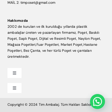
MAİL 2: timposet@gmail.com
Hakkımızda
2002 de kurulan ve ilk kurulduğu yıllarda plastik
ambalajlar üreten ve pazarlayan firmamız, Poşet, Baskılı
Poşet, Saplı Poşet, Dijital ve Resimli Poşet, Naylon Poşet,
Mağaza Poşetleri,Fuar Poşetleri, Market Poşet,Hastane
Poşetleri, Bez Çanta, ve her türlü Poşet ve çantaları
üretmektedir.
Toggle
Navigation
Anasayfa
Toggle
Navigation
Mağaza Poşeti
Tim Ambalaj
Copyright © 2024 Tim Ambalaj. Tüm Hakları Saklıdır.