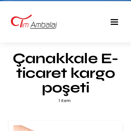
Skip
to
content
Toggle
Navigat
Anasayfa
Çanakkale E-
Baskılı Poşet
ticaret kargo
Ürünlerimiz
poşeti
1 item
Tim Ambalaj
Fiyatlandırma