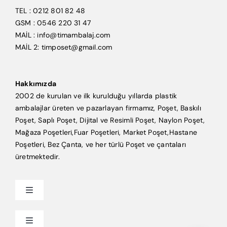
TEL : 0212 801 82 48
GSM : 0546 220 31 47
MAİL : info@timambalaj.com
MAİL 2: timposet@gmail.com
Hakkımızda
2002 de kurulan ve ilk kurulduğu yıllarda plastik
ambalajlar üreten ve pazarlayan firmamız, Poşet, Baskılı
Poşet, Saplı Poşet, Dijital ve Resimli Poşet, Naylon Poşet,
Mağaza Poşetleri,Fuar Poşetleri, Market Poşet,Hastane
Poşetleri, Bez Çanta, ve her türlü Poşet ve çantaları
üretmektedir.
Toggle
Navigation
Anasayfa
Toggle