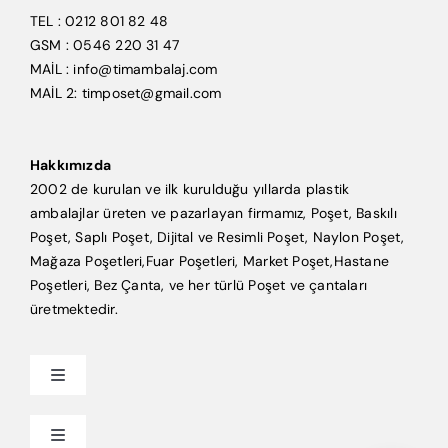
TEL : 0212 801 82 48
GSM : 0546 220 31 47
MAİL : info@timambalaj.com
MAİL 2: timposet@gmail.com
Hakkımızda
2002 de kurulan ve ilk kurulduğu yıllarda plastik
ambalajlar üreten ve pazarlayan firmamız, Poşet, Baskılı
Poşet, Saplı Poşet, Dijital ve Resimli Poşet, Naylon Poşet,
Mağaza Poşetleri,Fuar Poşetleri, Market Poşet,Hastane
Poşetleri, Bez Çanta, ve her türlü Poşet ve çantaları
üretmektedir.
Toggle
Navigation
Anasayfa
Toggle