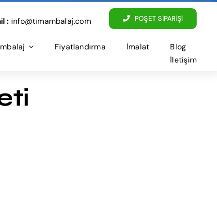
POŞET SİPARİŞİ
l :
info@timambalaj.com
mbalaj
Fiyatlandırma
İmalat
Blog
İletişim
eti