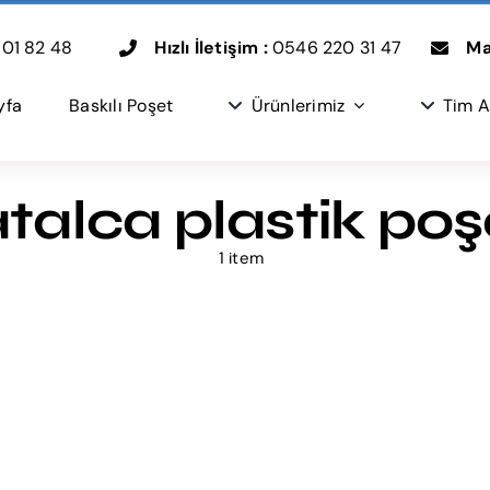
01 82 48
Hızlı İletişim :
0546 220 31 47
Mai
yfa
Baskılı Poşet
Ürünlerimiz
Tim A
talca plastik poş
1 item