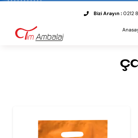
Skip
to
Bizi Arayın :
0212 8
content
Anasa
ça