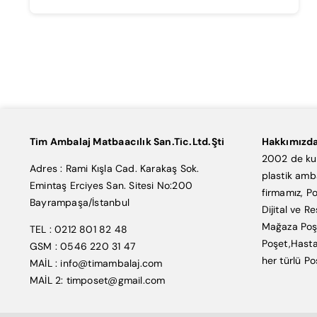
Tim Ambalaj Matbaacılık San.Tic.Ltd.Şti
Hakkımızd
2002 de kur
Adres : Rami Kışla Cad. Karakaş Sok.
plastik amb
Emintaş Erciyes San. Sitesi No:200
firmamız, Po
Bayrampaşa/İstanbul
Dijital ve R
Mağaza Poşe
TEL : 0212 801 82 48
Poşet,Hasta
GSM : 0546 220 31 47
her türlü Po
MAİL : info@timambalaj.com
MAİL 2: timposet@gmail.com