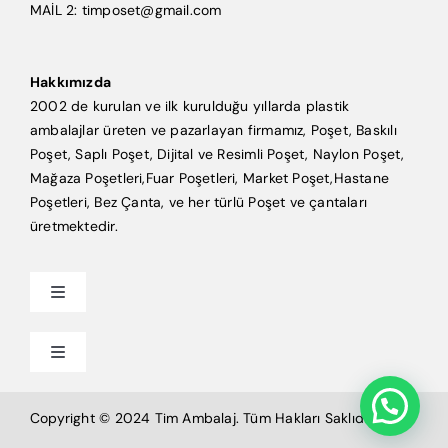
MAİL 2: timposet@gmail.com
Hakkımızda
2002 de kurulan ve ilk kurulduğu yıllarda plastik
ambalajlar üreten ve pazarlayan firmamız, Poşet, Baskılı
Poşet, Saplı Poşet, Dijital ve Resimli Poşet, Naylon Poşet,
Mağaza Poşetleri,Fuar Poşetleri, Market Poşet,Hastane
Poşetleri, Bez Çanta, ve her türlü Poşet ve çantaları
üretmektedir.
Toggle
Navigation
Anasayfa
Toggle
Navigation
Mağaza Poşeti
Tim Ambalaj
Copyright © 2024 Tim Ambalaj. Tüm Hakları Saklıdır.