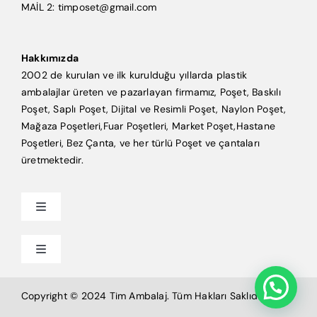
MAİL 2: timposet@gmail.com
Hakkımızda
2002 de kurulan ve ilk kurulduğu yıllarda plastik
ambalajlar üreten ve pazarlayan firmamız, Poşet, Baskılı
Poşet, Saplı Poşet, Dijital ve Resimli Poşet, Naylon Poşet,
Mağaza Poşetleri,Fuar Poşetleri, Market Poşet,Hastane
Poşetleri, Bez Çanta, ve her türlü Poşet ve çantaları
üretmektedir.
Toggle
Navigation
Anasayfa
Toggle
Navigation
Mağaza Poşeti
Tim Ambalaj
Copyright © 2024 Tim Ambalaj. Tüm Hakları Saklıdır.