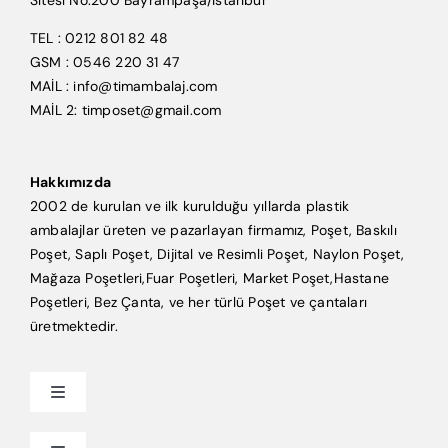
Sitesi No:200 Bayrampaşa/İstanbul
TEL : 0212 801 82 48
GSM : 0546 220 31 47
MAİL : info@timambalaj.com
MAİL 2: timposet@gmail.com
Hakkımızda
2002 de kurulan ve ilk kurulduğu yıllarda plastik
ambalajlar üreten ve pazarlayan firmamız, Poşet, Baskılı
Poşet, Saplı Poşet, Dijital ve Resimli Poşet, Naylon Poşet,
Mağaza Poşetleri,Fuar Poşetleri, Market Poşet,Hastane
Poşetleri, Bez Çanta, ve her türlü Poşet ve çantaları
üretmektedir.
Toggle
Navigation
Anasayfa