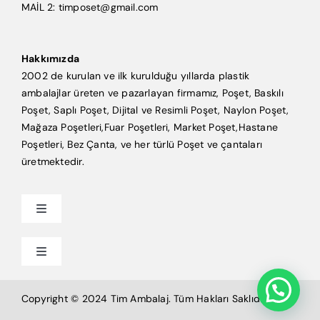
MAİL 2: timposet@gmail.com
Hakkımızda
2002 de kurulan ve ilk kurulduğu yıllarda plastik
ambalajlar üreten ve pazarlayan firmamız, Poşet, Baskılı
Poşet, Saplı Poşet, Dijital ve Resimli Poşet, Naylon Poşet,
Mağaza Poşetleri,Fuar Poşetleri, Market Poşet,Hastane
Poşetleri, Bez Çanta, ve her türlü Poşet ve çantaları
üretmektedir.
Toggle
Navigation
Anasayfa
Toggle
Navigation
Mağaza Poşeti
Tim Ambalaj
Copyright © 2024 Tim Ambalaj. Tüm Hakları Saklıdır.