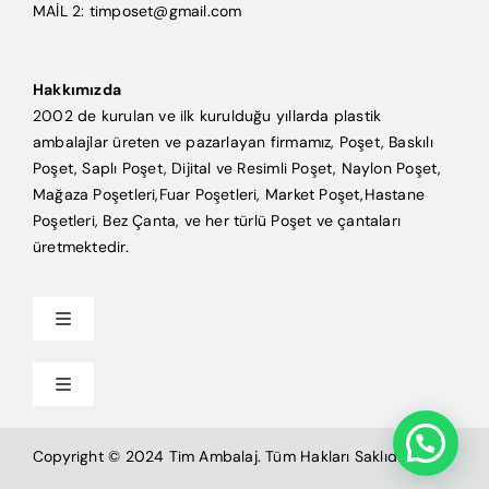
MAİL 2: timposet@gmail.com
Hakkımızda
2002 de kurulan ve ilk kurulduğu yıllarda plastik
ambalajlar üreten ve pazarlayan firmamız, Poşet, Baskılı
Poşet, Saplı Poşet, Dijital ve Resimli Poşet, Naylon Poşet,
Mağaza Poşetleri,Fuar Poşetleri, Market Poşet,Hastane
Poşetleri, Bez Çanta, ve her türlü Poşet ve çantaları
üretmektedir.
Toggle
Navigation
Anasayfa
Toggle
Navigation
Mağaza Poşeti
Tim Ambalaj
Copyright © 2024 Tim Ambalaj. Tüm Hakları Saklıdır.