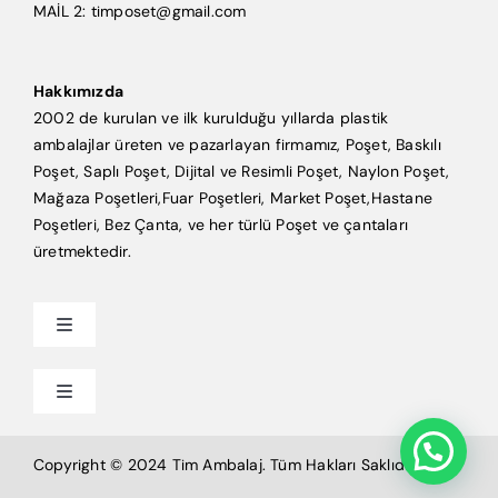
MAİL 2: timposet@gmail.com
Hakkımızda
2002 de kurulan ve ilk kurulduğu yıllarda plastik
ambalajlar üreten ve pazarlayan firmamız, Poşet, Baskılı
Poşet, Saplı Poşet, Dijital ve Resimli Poşet, Naylon Poşet,
Mağaza Poşetleri,Fuar Poşetleri, Market Poşet,Hastane
Poşetleri, Bez Çanta, ve her türlü Poşet ve çantaları
üretmektedir.
Toggle
Navigation
Anasayfa
Toggle
Navigation
Mağaza Poşeti
Tim Ambalaj
Copyright © 2024 Tim Ambalaj. Tüm Hakları Saklıdır.