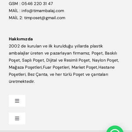
GSM : 0546 220 31 47
MAİL : info@timambalaj.com
MAİL 2: timposet@gmail.com
Hakkımızda
2002 de kurulan ve ilk kurulduğu yıllarda plastik
ambalajlar üreten ve pazarlayan firmamız, Poşet, Baskılı
Poşet, Saplı Poşet, Dijital ve Resimli Poşet, Naylon Poşet,
Mağaza Poşetleri,Fuar Poşetleri, Market Poşet,Hastane
Poşetleri, Bez Çanta, ve her türlü Poşet ve çantaları
üretmektedir.
Toggle
Navigation
Anasayfa
Toggle
Navigation