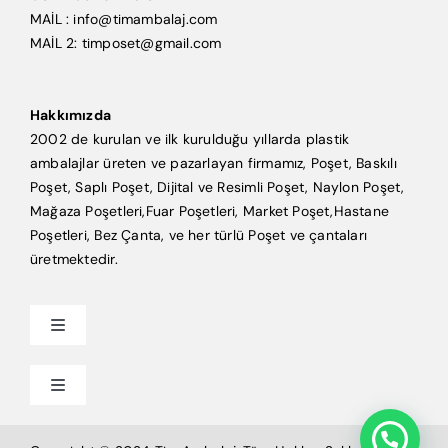
MAİL : info@timambalaj.com
MAİL 2: timposet@gmail.com
Hakkımızda
2002 de kurulan ve ilk kurulduğu yıllarda plastik
ambalajlar üreten ve pazarlayan firmamız, Poşet, Baskılı
Poşet, Saplı Poşet, Dijital ve Resimli Poşet, Naylon Poşet,
Mağaza Poşetleri,Fuar Poşetleri, Market Poşet,Hastane
Poşetleri, Bez Çanta, ve her türlü Poşet ve çantaları
üretmektedir.
Toggle
Navigation
Anasayfa
Toggle
Navigation
Mağaza Poşeti
Tim Ambalaj