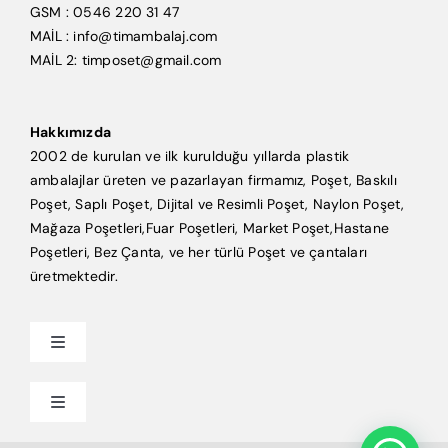
GSM : 0546 220 31 47
MAİL : info@timambalaj.com
MAİL 2: timposet@gmail.com
Hakkımızda
2002 de kurulan ve ilk kurulduğu yıllarda plastik
ambalajlar üreten ve pazarlayan firmamız, Poşet, Baskılı
Poşet, Saplı Poşet, Dijital ve Resimli Poşet, Naylon Poşet,
Mağaza Poşetleri,Fuar Poşetleri, Market Poşet,Hastane
Poşetleri, Bez Çanta, ve her türlü Poşet ve çantaları
üretmektedir.
Toggle
Navigation
Anasayfa
Toggle
Navigation