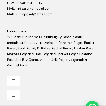
GSM : 0546 220 31 47
MAİL : info@timambalaj.com
MAİL 2: timposet@gmail.com
Hakkımızda
2002 de kurulan ve ilk kurulduğu yıllarda plastik
ambalajlar üreten ve pazarlayan firmamız, Poşet, Baskılı
Poşet, Saplı Poşet, Dijital ve Resimli Poşet, Naylon Poşet,
Mağaza Poşetleri,Fuar Poşetleri, Market Poşet,Hastane
Poşetleri, Bez Çanta, ve her türlü Poşet ve çantaları
üretmektedir.
Toggle
Navigation
Anasayfa
Toggle
Navigation