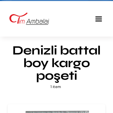
Skip
to
content
Toggle
Navigat
Anasayfa
Denizli battal
Baskılı Poşet
boy kargo
Ürünlerimiz
poşeti
1 item
Tim Ambalaj
Fiyatlandırma