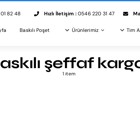
01 82 48
Hızlı İletişim :
0546 220 31 47
Mai
yfa
Baskılı Poşet
Ürünlerimiz
Tim A
askılı şeffaf kargo
1 item