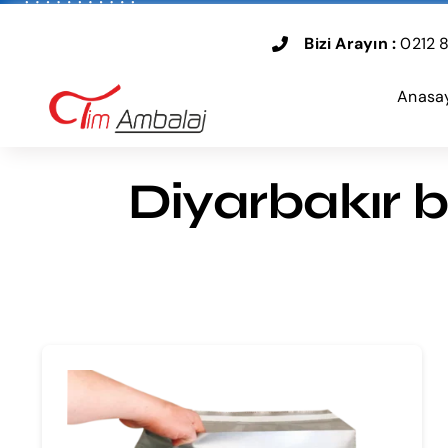
Skip
to
Bizi Arayın :
0212 8
content
Anasa
Diyarbakır b