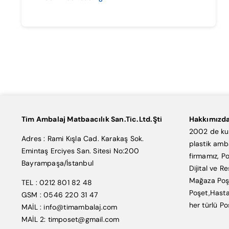
Tim Ambalaj Matbaacılık San.Tic.Ltd.Şti
Hakkımızd
2002 de kur
Adres : Rami Kışla Cad. Karakaş Sok.
plastik amb
Emintaş Erciyes San. Sitesi No:200
firmamız, Po
Bayrampaşa/İstanbul
Dijital ve R
Mağaza Poşe
TEL : 0212 801 82 48
Poşet,Hasta
GSM : 0546 220 31 47
her türlü Po
MAİL : info@timambalaj.com
MAİL 2: timposet@gmail.com