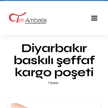
Skip
to
content
Toggle
Navigat
Anasayfa
Diyarbakır
Baskılı Poşet
baskılı şeffaf
Ürünlerimiz
kargo poşeti
1 item
Tim Ambalaj
Fiyatlandırma