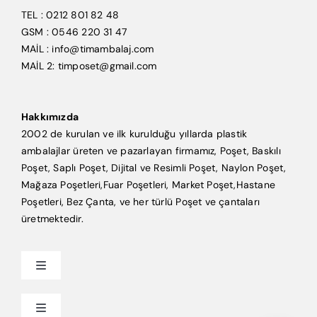
TEL : 0212 801 82 48
GSM : 0546 220 31 47
MAİL : info@timambalaj.com
MAİL 2: timposet@gmail.com
Hakkımızda
2002 de kurulan ve ilk kurulduğu yıllarda plastik
ambalajlar üreten ve pazarlayan firmamız, Poşet, Baskılı
Poşet, Saplı Poşet, Dijital ve Resimli Poşet, Naylon Poşet,
Mağaza Poşetleri,Fuar Poşetleri, Market Poşet,Hastane
Poşetleri, Bez Çanta, ve her türlü Poşet ve çantaları
üretmektedir.
Toggle
Navigation
Anasayfa
Toggle