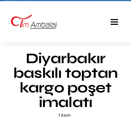
Skip
to
content
Toggle
Navigat
Anasayfa
Diyarbakır
Baskılı Poşet
baskılı toptan
Ürünlerimiz
kargo poşet
imalatı
Tim Ambalaj
1 item
Fiyatlandırma