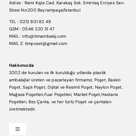
Adres : Rami Kışla Cad. Karakaş Sok. Emintaş Erciyes San.
Sitesi No:200 Bayrampaşa/İstanbul
TEL : 0212 801 82 48
GSM : 0546 220 31 47
MAİL : info@timambalaj.com
MAİL 2: timposet@gmail.com
Hakkımızda
2002 de kurulan ve ilk kurulduğu yıllarda plastik
ambalajlar üreten ve pazarlayan firmamız, Poşet, Baskılı
Poşet, Saplı Poşet, Dijital ve Resimli Poşet, Naylon Poşet,
Mağaza Poşetleri,Fuar Poşetleri, Market Poşet,Hastane
Poşetleri, Bez Çanta, ve her türlü Poşet ve çantaları
üretmektedir.
Toggle