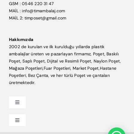
GSM : 0546 220 31 47
MAİL : info@timambalaj.com
MAİL 2: timposet@gmail.com
Hakkımızda
2002 de kurulan ve ilk kurulduğu yıllarda plastik
ambalajlar üreten ve pazarlayan firmamız, Poşet, Baskılı
Poşet, Saplı Poşet, Dijital ve Resimli Poşet, Naylon Poşet,
Mağaza Poşetleri,Fuar Poşetleri, Market Poşet,Hastane
Poşetleri, Bez Çanta, ve her türlü Poşet ve çantaları
üretmektedir.
Toggle
Navigation
Anasayfa
Toggle
Navigation