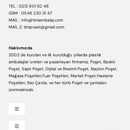
TEL : 0212 801 82 48
GSM : 0546 220 31 47
MAİL : info@timambalaj.com
MAİL 2: timposet@gmail.com
Hakkımızda
2002 de kurulan ve ilk kurulduğu yıllarda plastik
ambalajlar üreten ve pazarlayan firmamız, Poşet, Baskılı
Poşet, Saplı Poşet, Dijital ve Resimli Poşet, Naylon Poşet,
Mağaza Poşetleri,Fuar Poşetleri, Market Poşet,Hastane
Poşetleri, Bez Çanta, ve her türlü Poşet ve çantaları
üretmektedir.
Toggle
Navigation
Anasayfa
Toggle