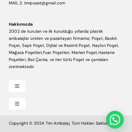
MAİL 2: timposet@gmail.com
Hakkımızda
2002 de kurulan ve ilk kurulduğu yıllarda plastik
ambalajlar üreten ve pazarlayan firmamız, Poşet, Baskılı
Poşet, Saplı Poşet, Dijital ve Resimli Poşet, Naylon Poşet,
Mağaza Poşetleri,Fuar Poşetleri, Market Poşet,Hastane
Poşetleri, Bez Çanta, ve her türlü Poşet ve çantaları
üretmektedir.
Toggle
Navigation
Anasayfa
Toggle
Navigation
Mağaza Poşeti
Tim Ambalaj
Copyright © 2024 Tim Ambalaj. Tüm Hakları Saklıdır.