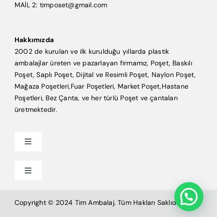
MAİL 2: timposet@gmail.com
Hakkımızda
2002 de kurulan ve ilk kurulduğu yıllarda plastik
ambalajlar üreten ve pazarlayan firmamız, Poşet, Baskılı
Poşet, Saplı Poşet, Dijital ve Resimli Poşet, Naylon Poşet,
Mağaza Poşetleri,Fuar Poşetleri, Market Poşet,Hastane
Poşetleri, Bez Çanta, ve her türlü Poşet ve çantaları
üretmektedir.
Toggle
Navigation
Anasayfa
Toggle
Navigation
Mağaza Poşeti
Tim Ambalaj
Copyright © 2024 Tim Ambalaj. Tüm Hakları Saklıdır.