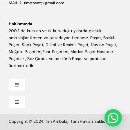
MAİL 2: timposet@gmail.com
Hakkımızda
2002 de kurulan ve ilk kurulduğu yıllarda plastik
ambalajlar üreten ve pazarlayan firmamız, Poşet, Baskılı
Poşet, Saplı Poşet, Dijital ve Resimli Poşet, Naylon Poşet,
Mağaza Poşetleri,Fuar Poşetleri, Market Poşet,Hastane
Poşetleri, Bez Çanta, ve her türlü Poşet ve çantaları
üretmektedir.
Toggle
Navigation
Anasayfa
Toggle
Navigation
Mağaza Poşeti
Tim Ambalaj
Copyright © 2024 Tim Ambalaj. Tüm Hakları Saklıdır.