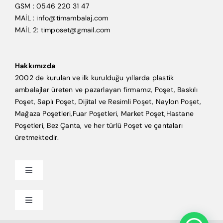
GSM : 0546 220 31 47
MAİL : info@timambalaj.com
MAİL 2: timposet@gmail.com
Hakkımızda
2002 de kurulan ve ilk kurulduğu yıllarda plastik
ambalajlar üreten ve pazarlayan firmamız, Poşet, Baskılı
Poşet, Saplı Poşet, Dijital ve Resimli Poşet, Naylon Poşet,
Mağaza Poşetleri,Fuar Poşetleri, Market Poşet,Hastane
Poşetleri, Bez Çanta, ve her türlü Poşet ve çantaları
üretmektedir.
Toggle
Navigation
Anasayfa
Toggle
Navigation