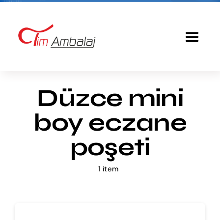
Skip
to
content
Toggle
Navigat
Anasayfa
Düzce mini
Baskılı Poşet
boy eczane
Ürünlerimiz
poşeti
1 item
Tim Ambalaj
Fiyatlandırma